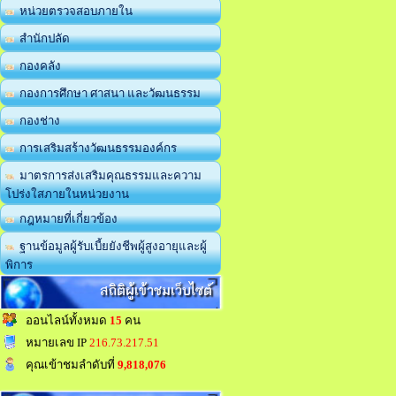
หน่วยตรวจสอบภายใน
สำนักปลัด
กองคลัง
กองการศึกษา ศาสนา และวัฒนธรรม
กองช่าง
การเสริมสร้างวัฒนธรรมองค์กร
มาตรการส่งเสริมคุณธรรมและความ
โปร่งใสภายในหน่วยงาน
กฎหมายที่เกี่ยวข้อง
ฐานข้อมูลผู้รับเบี้ยยังชีพผู้สูงอายุและผู้
พิการ
สถิติผู้เข้าชมเว็บไซต์
ออนไลน์ทั้งหมด
15
คน
หมายเลข IP
216.73.217.51
คุณเข้าชมลำดับที่
9,818,076