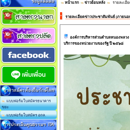
ข้อมูลติดต่อ
หน้าแรก
ข่าวย้อนหลัง
รายละเอียด
รายละเอียดข่าวประชาสัมพันธ์ (ภายนอ
องค์การบริหารส่วนตำบลหนองพลวง 
บริการของหน่วยงานของรัฐ ปี ๒๕๖๘
อาสาสมัครท้องถิ่นรักษ์โลก
แบบฟอร์มใบสมัครธนาคาร
ขยะ
แบบฟอร์มใบสมัคร อถล.
การประเมินคุณธรรมฯ ITA