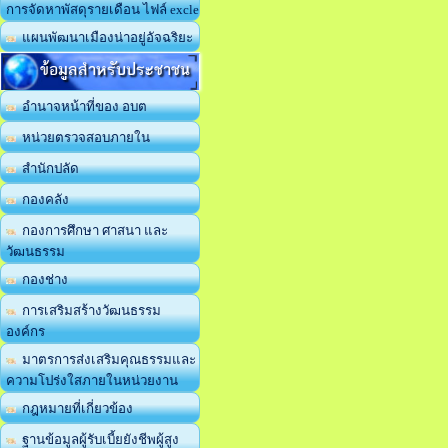
การจัดหาพัสดุรายเดือน ไฟล์ excle
แผนพัฒนาเมืองน่าอยู่อัจฉริยะ
ข้อมูลสำหรับประชาชน
อำนาจหน้าที่ของ อบต
หน่วยตรวจสอบภายใน
สำนักปลัด
กองคลัง
กองการศึกษา ศาสนา และ
วัฒนธรรม
กองช่าง
การเสริมสร้างวัฒนธรรม
องค์กร
มาตรการส่งเสริมคุณธรรมและ
ความโปร่งใสภายในหน่วยงาน
กฎหมายที่เกี่ยวข้อง
ฐานข้อมูลผู้รับเบี้ยยังชีพผู้สูง