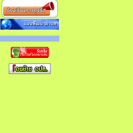
แผนพัฒนาตำบล