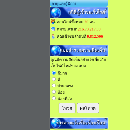
อายุและผู้พิการ
สถิติผู้เข้าชมเว็บไซต์
ออนไลน์ทั้งหมด
20
คน
หมายเลข IP
216.73.217.80
คุณเข้าชมลำดับที่
9,812,506
แบบสำรวจความคิดเห็น
คุณมีความคิดเห็นอย่างไรเกี่ยวกับ
เว็บไซต์ใหม่ของ อบต.
ดีมาก
ดี
ปานกลาง
น้อย
น้อยที่สุด
โหวต
ผลโหวต
ช่องทางแจ้งเรื่องร้องเรียน