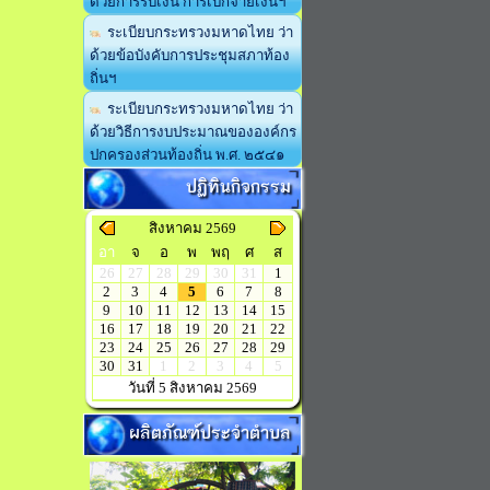
ด้วยการรับเงิน การเบิกจ่ายเงินฯ
ระเบียบกระทรวงมหาดไทย ว่า
ด้วยข้อบังคับการประชุมสภาท้อง
ถิ่นฯ
ระเบียบกระทรวงมหาดไทย ว่า
ด้วยวิธีการงบประมาณขององค์กร
ปกครองส่วนท้องถิ่น พ.ศ. ๒๕๔๑
ปฏิทินกิจกรรม
สิงหาคม 2569
อา
จ
อ
พ
พฤ
ศ
ส
26
27
28
29
30
31
1
2
3
4
5
6
7
8
9
10
11
12
13
14
15
16
17
18
19
20
21
22
23
24
25
26
27
28
29
30
31
1
2
3
4
5
วันที่ 5 สิงหาคม 2569
ผลิตภัณฑ์ประจำตำบล