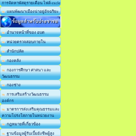
การจัดหาพัสดุรายเดือน ไฟล์ excle
แผนพัฒนาเมืองน่าอยู่อัจฉริยะ
ข้อมูลสำหรับประชาชน
อำนาจหน้าที่ของ อบต
หน่วยตรวจสอบภายใน
สำนักปลัด
กองคลัง
กองการศึกษา ศาสนา และ
วัฒนธรรม
กองช่าง
การเสริมสร้างวัฒนธรรม
องค์กร
มาตรการส่งเสริมคุณธรรมและ
ความโปร่งใสภายในหน่วยงาน
กฎหมายที่เกี่ยวข้อง
ฐานข้อมูลผู้รับเบี้ยยังชีพผู้สูง