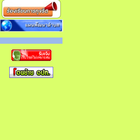
แผนพัฒนาตำบล