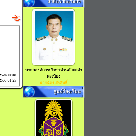
สาส์นจากนายกฯ
นายกองค์การบริหารส่วนตำบลสำ
ลหนองจะบก
พะเนียง
 2566-01-25
นายฉัตร สรสิทธิ์
ศูนย์ร้องเรียน