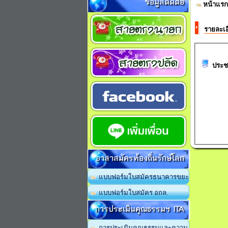
ข้อมูลติดต่อ
หน้าแรก
รายละเอ
ประช
อาสาสมัครท้องถิ่นรักษ์โลก
แบบฟอร์มใบสมัครธนาคารขยะ
แบบฟอร์มใบสมัคร อถล.
การประเมินคุณธรรมฯ ITA
การประเมินคุณธรรมและความ