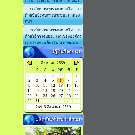
ด้วยการรับเงิน การเบิกจ่ายเงินฯ
ระเบียบกระทรวงมหาดไทย ว่า
ด้วยข้อบังคับการประชุมสภาท้อง
ถิ่นฯ
ระเบียบกระทรวงมหาดไทย ว่า
ด้วยวิธีการงบประมาณขององค์กร
ปกครองส่วนท้องถิ่น พ.ศ. ๒๕๔๑
ปฏิทินกิจกรรม
สิงหาคม 2569
อา
จ
อ
พ
พฤ
ศ
ส
26
27
28
29
30
31
1
2
3
4
5
6
7
8
9
10
11
12
13
14
15
16
17
18
19
20
21
22
23
24
25
26
27
28
29
30
31
1
2
3
4
5
วันที่ 6 สิงหาคม 2569
ผลิตภัณฑ์ประจำตำบล