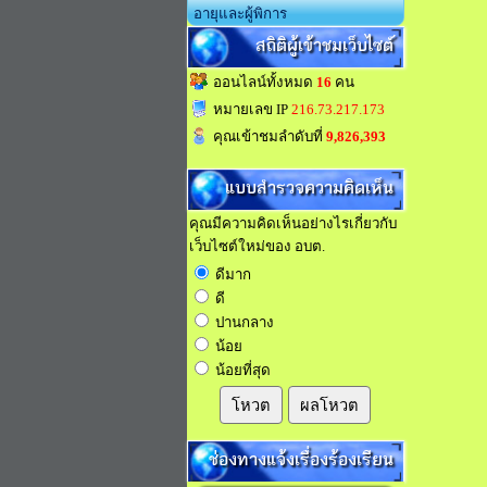
อายุและผู้พิการ
สถิติผู้เข้าชมเว็บไซต์
ออนไลน์ทั้งหมด
16
คน
หมายเลข IP
216.73.217.173
คุณเข้าชมลำดับที่
9,826,393
แบบสำรวจความคิดเห็น
คุณมีความคิดเห็นอย่างไรเกี่ยวกับ
เว็บไซต์ใหม่ของ อบต.
ดีมาก
ดี
ปานกลาง
น้อย
น้อยที่สุด
โหวต
ผลโหวต
ช่องทางแจ้งเรื่องร้องเรียน