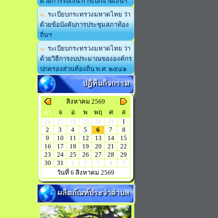
ด้วยการรับเงิน การเบิกจ่ายเงินฯ
ระเบียบกระทรวงมหาดไทย ว่า
ด้วยข้อบังคับการประชุมสภาท้อง
ถิ่นฯ
ระเบียบกระทรวงมหาดไทย ว่า
ด้วยวิธีการงบประมาณขององค์กร
ปกครองส่วนท้องถิ่น พ.ศ. ๒๕๔๑
ปฏิทินกิจกรรม
สิงหาคม 2569
อา
จ
อ
พ
พฤ
ศ
ส
26
27
28
29
30
31
1
2
3
4
5
6
7
8
9
10
11
12
13
14
15
16
17
18
19
20
21
22
23
24
25
26
27
28
29
30
31
1
2
3
4
5
วันที่ 6 สิงหาคม 2569
ผลิตภัณฑ์ประจำตำบล