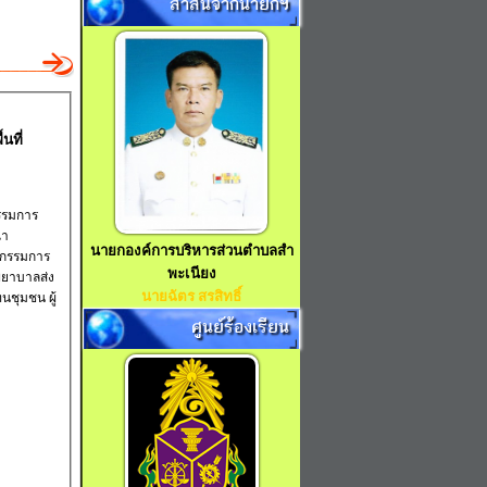
สาส์นจากนายกฯ
นที่
รรมการ
ณา
นายกองค์การบริหารส่วนตำบลสำ
ะกรรมการ
พะเนียง
พยาบาลส่ง
นายฉัตร สรสิทธิ์
ชุมชน ผู้
ศูนย์ร้องเรียน