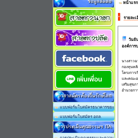
ข้อมูลติดต่อ
หน้าแรก
รายละเอ
วันจั
องค์การ
นางสาวฉา
กองทุนหลั
โครงการ/
และคณะอน
เสริมสุข
อำนวยการ
อาสาสมัครท้องถิ่นรักษ์โลก
แบบฟอร์มใบสมัครธนาคารขยะ
แบบฟอร์มใบสมัคร อถล.
การประเมินคุณธรรมฯ ITA
การประเมินคุณธรรมและความ