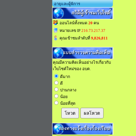
อายุและผู้พิการ
สถิติผู้เข้าชมเว็บไซต์
ออนไลน์ทั้งหมด
20
คน
หมายเลข IP
216.73.217.37
คุณเข้าชมลำดับที่
9,826,811
แบบสำรวจความคิดเห็น
คุณมีความคิดเห็นอย่างไรเกี่ยวกับ
เว็บไซต์ใหม่ของ อบต.
ดีมาก
ดี
ปานกลาง
น้อย
น้อยที่สุด
โหวต
ผลโหวต
ช่องทางแจ้งเรื่องร้องเรียน