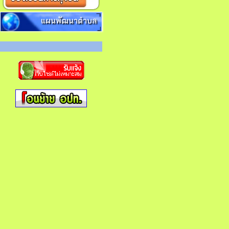
แผนพัฒนาตำบล