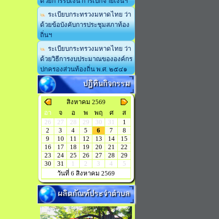
ด้วยการรับเงิน การเบิกจ่ายเงินฯ
ระเบียบกระทรวงมหาดไทย ว่า
ด้วยข้อบังคับการประชุมสภาท้อง
ถิ่นฯ
ระเบียบกระทรวงมหาดไทย ว่า
ด้วยวิธีการงบประมาณขององค์กร
ปกครองส่วนท้องถิ่น พ.ศ. ๒๕๔๑
ปฏิทินกิจกรรม
สิงหาคม 2569
อา
จ
อ
พ
พฤ
ศ
ส
26
27
28
29
30
31
1
2
3
4
5
6
7
8
9
10
11
12
13
14
15
16
17
18
19
20
21
22
23
24
25
26
27
28
29
30
31
1
2
3
4
5
วันที่ 6 สิงหาคม 2569
ผลิตภัณฑ์ประจำตำบล