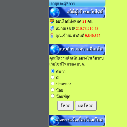
อายุและผู้พิการ
สถิติผู้เข้าชมเว็บไซต์
ออนไลน์ทั้งหมด
21
คน
หมายเลข IP
216.73.216.48
คุณเข้าชมลำดับที่
9,840,865
แบบสำรวจความคิดเห็น
คุณมีความคิดเห็นอย่างไรเกี่ยวกับ
เว็บไซต์ใหม่ของ อบต.
ดีมาก
ดี
ปานกลาง
น้อย
น้อยที่สุด
โหวต
ผลโหวต
ช่องทางแจ้งเรื่องร้องเรียน