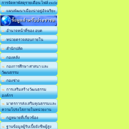
การจัดหาพัสดุรายเดือน ไฟล์ excle
แผนพัฒนาเมืองน่าอยู่อัจฉริยะ
ข้อมูลสำหรับประชาชน
อำนาจหน้าที่ของ อบต
หน่วยตรวจสอบภายใน
สำนักปลัด
กองคลัง
กองการศึกษา ศาสนา และ
วัฒนธรรม
กองช่าง
การเสริมสร้างวัฒนธรรม
องค์กร
มาตรการส่งเสริมคุณธรรมและ
ความโปร่งใสภายในหน่วยงาน
กฎหมายที่เกี่ยวข้อง
ฐานข้อมูลผู้รับเบี้ยยังชีพผู้สูง