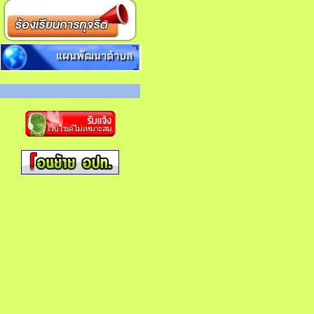
แผนพัฒนาตำบล