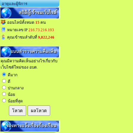
อายุและผู้พิการ
สถิติผู้เข้าชมเว็บไซต์
ออนไลน์ทั้งหมด
15
คน
หมายเลข IP
216.73.216.193
คุณเข้าชมลำดับที่
9,822,246
แบบสำรวจความคิดเห็น
คุณมีความคิดเห็นอย่างไรเกี่ยวกับ
เว็บไซต์ใหม่ของ อบต.
ดีมาก
ดี
ปานกลาง
น้อย
น้อยที่สุด
โหวต
ผลโหวต
ช่องทางแจ้งเรื่องร้องเรียน