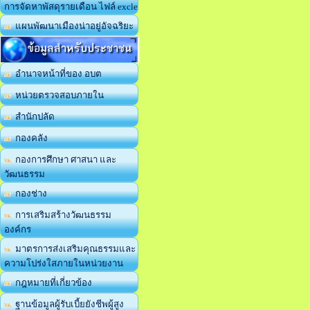
การจัดหาพัสดุรายเดือน ไฟล์ excle
แผนพัฒนาเมืองน่าอยู่อัจฉริยะ
ข้อมูลสำหรับประชาชน
อำนาจหน้าที่ของ อบต
หน่วยตรวจสอบภายใน
สำนักปลัด
กองคลัง
กองการศึกษา ศาสนา และ
วัฒนธรรม
กองช่าง
การเสริมสร้างวัฒนธรรม
องค์กร
มาตรการส่งเสริมคุณธรรมและ
ความโปร่งใสภายในหน่วยงาน
กฎหมายที่เกี่ยวข้อง
ฐานข้อมูลผู้รับเบี้ยยังชีพผู้สูง