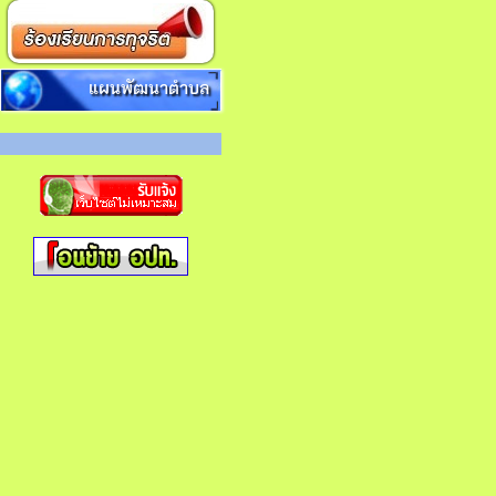
แผนพัฒนาตำบล