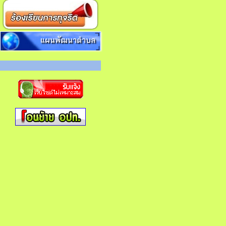
แผนพัฒนาตำบล