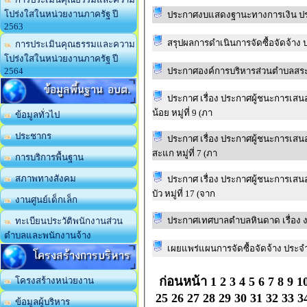
โปร่งใสในหน่วยงานภาครัฐ ปี
ประกาศงบแสดงฐานะทางการเงิน ป
2563
สรุปผลการดำเนินการจัดซื้อจัดจ้าง
การประเมินคุณธรรมและความ
โปร่งใสในหน่วยงานภาครัฐ ปี
ประกาศองค์การบริหารส่วนตำบลสระว่
2564
ข้อมูลพื้นฐาน อบต.
ประกาศ เรื่อง ประกาศผู้ชนะการเส
น้อย หมู่ที่ 9 (ภา
ข้อมูลทั่วไป
ประชากร
ประกาศ เรื่อง ประกาศผู้ชนะการเส
สะแก หมู่ที่ 7 (ภา
การบริการพื้นฐาน
สภาพทางสังคม
ประกาศ เรื่อง ประกาศผู้ชนะการเส
บัว หมู่ที่ 17 (จาก
งานศูนย์เด็กเล็ก
ประกาศเทศบาลตำบลหินดาด เรื่อง
ทะเบียนประวัติพนักงานส่วน
ตำบลและพนักงานจ้าง
เผยแพร่แผนการจัดซื้อจัดจ้าง ประ
โครงสร้างการบริหาร
ก่อนหน้า
1
2
3
4
5
6
7
8
9
1
โครงสร้างหน่วยงาน
25
26
27
28
29
30
31
32
33
3
ข้อมูลผู้บริหาร