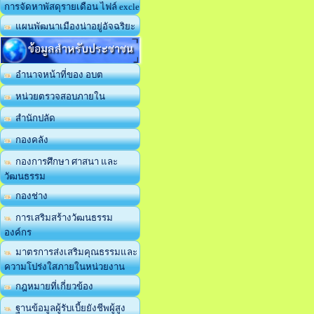
การจัดหาพัสดุรายเดือน ไฟล์ excle
แผนพัฒนาเมืองน่าอยู่อัจฉริยะ
ข้อมูลสำหรับประชาชน
อำนาจหน้าที่ของ อบต
หน่วยตรวจสอบภายใน
สำนักปลัด
กองคลัง
กองการศึกษา ศาสนา และ
วัฒนธรรม
กองช่าง
การเสริมสร้างวัฒนธรรม
องค์กร
มาตรการส่งเสริมคุณธรรมและ
ความโปร่งใสภายในหน่วยงาน
กฎหมายที่เกี่ยวข้อง
ฐานข้อมูลผู้รับเบี้ยยังชีพผู้สูง