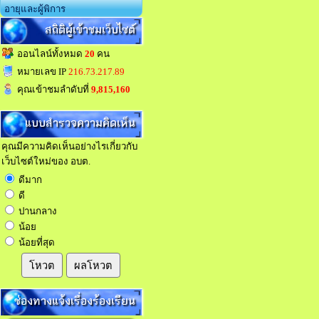
อายุและผู้พิการ
สถิติผู้เข้าชมเว็บไซต์
ออนไลน์ทั้งหมด
20
คน
หมายเลข IP
216.73.217.89
คุณเข้าชมลำดับที่
9,815,160
แบบสำรวจความคิดเห็น
คุณมีความคิดเห็นอย่างไรเกี่ยวกับ
เว็บไซต์ใหม่ของ อบต.
ดีมาก
ดี
ปานกลาง
น้อย
น้อยที่สุด
โหวต
ผลโหวต
ช่องทางแจ้งเรื่องร้องเรียน