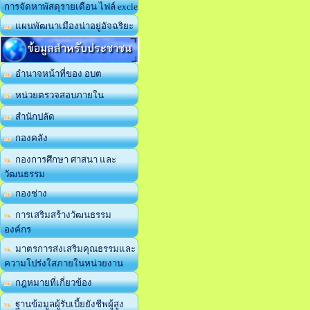
การจัดหาพัสดุรายเดือน ไฟล์ excle
แผนพัฒนาเมืองน่าอยู่อัจฉริยะ
ข้อมูลสำหรับประชาชน
อำนาจหน้าที่ของ อบต
หน่วยตรวจสอบภายใน
สำนักปลัด
กองคลัง
กองการศึกษา ศาสนา และ
วัฒนธรรม
กองช่าง
การเสริมสร้างวัฒนธรรม
องค์กร
มาตรการส่งเสริมคุณธรรมและ
ความโปร่งใสภายในหน่วยงาน
กฎหมายที่เกี่ยวข้อง
ฐานข้อมูลผู้รับเบี้ยยังชีพผู้สูง