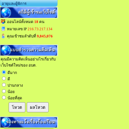
อายุและผู้พิการ
สถิติผู้เข้าชมเว็บไซต์
ออนไลน์ทั้งหมด
18
คน
หมายเลข IP
216.73.217.134
คุณเข้าชมลำดับที่
9,845,076
แบบสำรวจความคิดเห็น
คุณมีความคิดเห็นอย่างไรเกี่ยวกับ
เว็บไซต์ใหม่ของ อบต.
ดีมาก
ดี
ปานกลาง
น้อย
น้อยที่สุด
โหวต
ผลโหวต
ช่องทางแจ้งเรื่องร้องเรียน