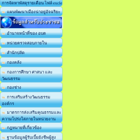
การจัดหาพัสดุรายเดือน ไฟล์ excle
แผนพัฒนาเมืองน่าอยู่อัจฉริยะ
ข้อมูลสำหรับประชาชน
อำนาจหน้าที่ของ อบต
หน่วยตรวจสอบภายใน
สำนักปลัด
กองคลัง
กองการศึกษา ศาสนา และ
วัฒนธรรม
กองช่าง
การเสริมสร้างวัฒนธรรม
องค์กร
มาตรการส่งเสริมคุณธรรมและ
ความโปร่งใสภายในหน่วยงาน
กฎหมายที่เกี่ยวข้อง
ฐานข้อมูลผู้รับเบี้ยยังชีพผู้สูง