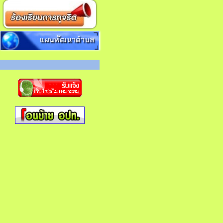
แผนพัฒนาตำบล