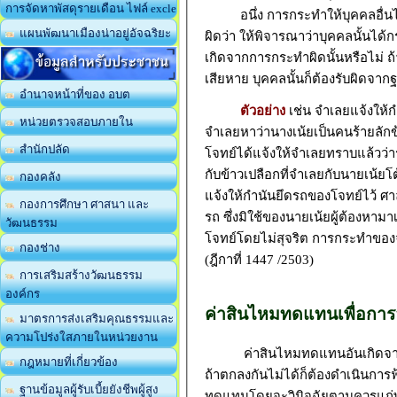
การจัดหาพัสดุรายเดือน ไฟล์ excle
อนึ่ง การกระทำให้บุคคลอื่นได้ร
แผนพัฒนาเมืองน่าอยู่อัจฉริยะ
ผิดว่า ให้พิจารณาว่าบุคคลนั้น
เกิดจากการกระทำผิดนั้นหรือไม่ 
ข้อมูลสำหรับประชาชน
เสียหาย บุคคลนั้นก็ต้องรับผิดจา
อำนาจหน้าที่ของ อบต
ตัวอย่าง
เช่น จำเลยแจ้งให้ก
หน่วยตรวจสอบภายใน
จำเลยหาว่านางเน้ยเป็นคนร้ายลักข้
สำนักปลัด
โจทย์ได้แจ้งให้จำเลยทราบแล้วว่าร
กับข้าวเปลือกที่จำเลยกับนายเน้ยโ
กองคลัง
แจ้งให้กำนันยึดรถของโจทย์ไว้ ศาลฎี
กองการศึกษา ศาสนา และ
รถ ซึ่งมิใช้ของนายเน้ยผู้ต้องห
วัฒนธรรม
โจทย์โดยไม่สุจริต การกระทำของจ
กองช่าง
(ฎีกาที่ 1447 /2503)
การเสริมสร้างวัฒนธรรม
องค์กร
ค่าสินไหมทดแทนเพื่อการล
มาตรการส่งเสริมคุณธรรมและ
ความโปร่งใสภายในหน่วยงาน
ค่าสินไหมทดแทนอันเกิดจากการละ
กฎหมายที่เกี่ยวข้อง
ถ้าตกลงกันไม่ได้ก็ต้องดำเนินกา
ฐานข้อมูลผู้รับเบี้ยยังชีพผู้สูง
ทดแทนโดยจะวินิจฉัยตามควรแก่พ