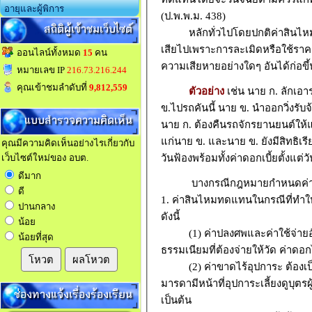
อายุและผู้พิการ
(ป.พ.พ.ม. 438)
สถิติผู้เข้าชมเว็บไซต์
หลักทั่วไปโดยปกติค่าสินไหมทดแ
เสียไปเพราะการละเมิดหรือใช้ราคาทร
ออนไลน์ทั้งหมด
15
คน
ความเสียหายอย่างใดๆ อันได้ก่อขึ้
หมายเลข IP
216.73.216.244
คุณเข้าชมลำดับที่
9,812,559
ตัวอย่าง
เช่น นาย ก. ลักเอ
ข.ไปรถคันนี้ นาย ข. นำออกวิ่งรับ
แบบสำรวจความคิดเห็น
นาย ก. ต้องคืนรถจักรยานยนต์ให้แ
แก่นาย ข. และนาย ข. ยังมีสิทธิเร
คุณมีความคิดเห็นอย่างไรเกี่ยวกับ
วันฟ้องพร้อมทั้งค่าดอกเบี้ยตั้งแต่
เว็บไซต์ใหม่ของ อบต.
ดีมาก
บางกรณีกฎหมายกำหนดค่าสิน
ดี
1. ค่าสินไหมทดแทนในกรณีที่ทำให
ปานกลาง
ดังนี้
น้อย
(1) ค่าปลงศพและค่าใช้จ่ายอันจ
น้อยที่สุด
ธรรมเนียมที่ต้องจ่ายให้วัด ค่าดอ
โหวต
ผลโหวต
(2) ค่าขาดไร้อุปการะ ต้องเป
มารดามีหน้าที่อุปการะเลี้ยงดูบุตรผ
ช่องทางแจ้งเรื่องร้องเรียน
เป็นต้น