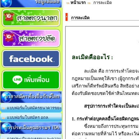
ข้อมูลติดต่อ
หน้าแรก
การละเมิด
การละเมิด
ละเมิดคืออะไร :
ละเมิด คือ การกระทำโดยจงใจ
กฎหมายเป็นเหตุให้เขา (ผู้ถูกกระทำ)
เสรีภาพก็ดีทรัพย์สินหรือ สิทธิอย่า
ต้องรับผิดชอบชดใช้ค่าสินไหมทดแท
อาสาสมัครท้องถิ่นรักษ์โลก
สรุปการกระทำใดจะเป็นละเม
แบบฟอร์มใบสมัครธนาคารขยะ
แบบฟอร์มใบสมัคร อถล.
1. กระทำต่อบุคคลอื่นโดยผิดกฎ
การประเมินคุณธรรมฯ ITA
ซึ่งหมายถึงการประทุษกรรม กร
ต่อความหมายที่ห้ามไว้ หรือละเว้
การประเมินคุณธรรมและความ