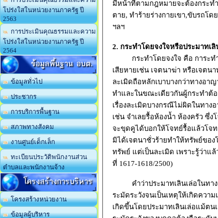
มีหน้าที่ตามกฎหมายจะต้องกระทำโ
โปร่งใสในหน่วยงานภาครัฐ ปี
ตาย, ทำร้ายร่างกายเขา,ขับรถโ
2563
ฯลฯ
การประเมินคุณธรรมและความ
โปร่งใสในหน่วยงานภาครัฐ ปี
2. กระทำโดยจงใจหรือประมาทเลิ
2564
กระทำโดยจงใจ คือ การะทำโดยรู
ข้อมูลพื้นฐาน อบต.
เสียหายเช่น เจตนาฆ่า หรือเจตนา
ละเมิดถือหลักเบาบางกว่าทางอาญา
ข้อมูลทั่วไป
ทำและในขณะเดียวกันผู้กระทำต้อง
ประชากร
เรื่องละเมิดบางกรณีไม่ผิดในทางอ
การบริการพื้นฐาน
เช่น จำเลยรื้อห้องน้ำ ห้องครัว ซึ
สภาพทางสังคม
จะขุดคูได้บอกให้โจทย์รื้อแล้วโจทย
มิได้เจตนาชั่วร้ายทำให้ทรัพย์ขอ
งานศูนย์เด็กเล็ก
ทรัพย์ แต่เป็นละเมิด เพราะรู้ว่าแล
ทะเบียนประวัติพนักงานส่วน
ที่ 1617-1618/2500)
ตำบลและพนักงานจ้าง
โครงสร้างการบริหาร
คำว่าประมาทเลินเล่อในทางแพ
ระมัดระวังจนเป็นเหตุให้เกิดความ
โครงสร้างหน่วยงาน
เกิดขึ้นโดยประมาทเลินเล่อแม้ตนเ
ข้อมูลผู้บริหาร