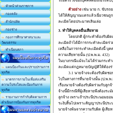
ระมัดระวังของบุคคลต้องถือระดั
หัวหน้าส่วนราชการ
ตัวอย่าง
เช่น นาย ก. ขับรถ
กองคลัง
ได้ให้สัญญาณแตรแล้วเฉี่ยวชนถูกค
ละเมิดโดยประมาทเลินเล่อ
สำนักปลัด
กองช่าง
3. ทำให้บุคคลอื่นเสียหาย
โดยปกติ ผู้กระทำต้องรับผิดเฉ
กองการศึกษาศาสนาและ
ละเมิดถ้าได้มีการกระทำละเมิดร่วมก
วัฒนธรรม
เหลือในการกระทำละเมิดดังนี้ บุค
ทำเนียบสภา
ความเสียหายนั้น (ป.พ.พ.ม. 432)
แผนป้องกันการทุจริต
ในบางกรณีแม้จะไม่ได้ร่วมกระทำล
ละเมิดแต่กฎหมายบัญญัติให้ต้องร่ว
แผนป้องกันและปราบปรามการ
ทุจริต
3.1 นายจ้างจะต้องรับผิดชอบกับ
ไปในทางการที่นายจ้างนั้น (ป.พ.พ
มาตรการภายในเพื่อส่งเสริม
ความโปร่งใสและป้องกันการ
เรื่องนายจ้างต้องรับผิดร่วมกับลู
ทุจริต
จ้างนี้มีกรณีที่ผู้เสียหายพึงต้อ
ลูกจ้าง เพราะถ้าประนีประนอมยอมค
รายงานการกำกับติดตามการ
ดำเนินการป้องกันการทุจริต
ระงับสิ้นไปเพราะสัญญาประนีประน
แผนงานและงบประมาณ
นายจ้างพ้นจากความรับผิด ผู้เสียห