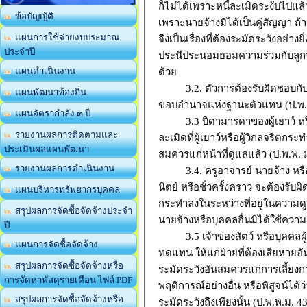
ก็ไม่ได้เพราะหนี้ละเมิดระงับไปแ
ข้อบัญญัติ
เพราะนายจ้างมิได้เป็นคู่สัญญา ถ้าล
แผนการใช้จ่ายงบประมาณ
จึงเป็นเรื่องที่ต้องระมัดระวังอย่าง
ประจำปี
ประนีประนอมยอมความร่วมกับลูกจ
แผนดำเนินงาน
ด้วย
3.2. ตัวการต้องรับผิดชอบกับ
แผนพัฒนาท้องถิ่น
ขอบอำนาจแห่งฐานะตัวแทน (ป.พ.
แผนอัตรากำลัง ๓ ปี
3.3 บิดามารดาของผู้เยาว์ หรือผ
รายงานผลการติดตามและ
ละเมิดที่ผู้เยาว์หรือผู้วิกลจริตกร
ประเมินผลแผนพัฒนา
สมควรแก่หน้าที่ดูแลแล้ว (ป.พ.พ.
รายงานผลการดำเนินงาน
3.4. ครูอาจารย์ นายจ้าง หรือบุค
นิตย์ หรือชั่วครั้งคราว จะต้องรับ
แผนบริหารทรัพยากรบุคคล
กระทำลงในระหว่างที่อยู่ในความดู
สรุปผลการจัดซื้อจัดจ้างประจำ
นายจ้างหรือบุคคลอื่นมิได้ใช้คว
ปี
3.5 เจ้าของสัตว์ หรือบุคคลผู้รั
แผนการจัดซื้อจัดจ้าง
ทดแทน ให้แก่ฝ่ายที่ต้องเสียหายอัน
สรุปผลการจัดซื้อจัดจ้างหรือ
ระมัดระวังอันสมควรแก่การเลี้ยง
การจัดหาพัสดุรายเดือน ไฟล์ PDF
พฤติการณ์อย่างอื่น หรือพิสูจน์ได้ว
สรุปผลการจัดซื้อจัดจ้างหรือ
ระมัดระวังถึงเพียงนั้น (ป.พ.พ.ม. 4