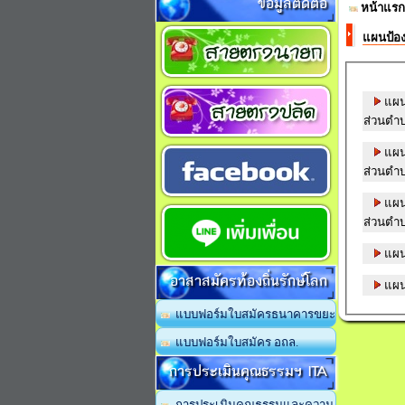
ข้อมูลติดต่อ
หน้าแรก
แผนป้อ
แผนป
ส่วนตำ
แผนป
ส่วนตำ
แผนป
ส่วนตำ
แผนป
อาสาสมัครท้องถิ่นรักษ์โลก
แผนป
แบบฟอร์มใบสมัครธนาคารขยะ
แบบฟอร์มใบสมัคร อถล.
การประเมินคุณธรรมฯ ITA
การประเมินคุณธรรมและความ