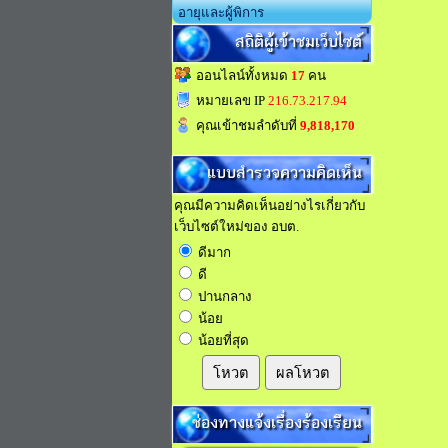
อายุและผู้พิการ
สถิติผู้เข้าชมเว็บไซต์
ออนไลน์ทั้งหมด
17
คน
หมายเลข IP
216.73.217.94
คุณเข้าชมลำดับที่
9,818,170
แบบสำรวจความคิดเห็น
คุณมีความคิดเห็นอย่างไรเกี่ยวกับ
เว็บไซต์ใหม่ของ อบต.
ดีมาก
ดี
ปานกลาง
น้อย
น้อยที่สุด
โหวต
ผลโหวต
ช่องทางแจ้งเรื่องร้องเรียน