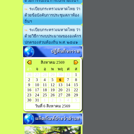
ด้วยการรับเงิน การเบิกจ่ายเงินฯ
ระเบียบกระทรวงมหาดไทย ว่า
ด้วยข้อบังคับการประชุมสภาท้อง
ถิ่นฯ
ระเบียบกระทรวงมหาดไทย ว่า
ด้วยวิธีการงบประมาณขององค์กร
ปกครองส่วนท้องถิ่น พ.ศ. ๒๕๔๑
ปฏิทินกิจกรรม
สิงหาคม 2569
อา
จ
อ
พ
พฤ
ศ
ส
26
27
28
29
30
31
1
2
3
4
5
6
7
8
9
10
11
12
13
14
15
16
17
18
19
20
21
22
23
24
25
26
27
28
29
30
31
1
2
3
4
5
วันที่ 6 สิงหาคม 2569
ผลิตภัณฑ์ประจำตำบล