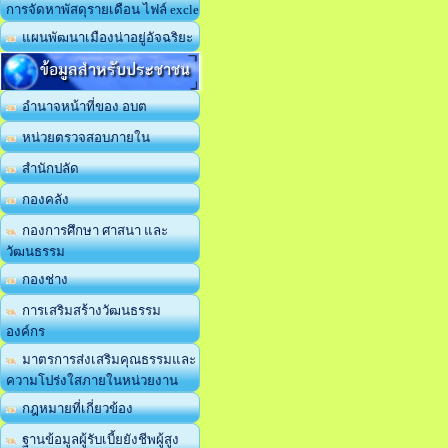
การจัดหาพัสดุรายเดือน ไฟล์ excle
แผนพัฒนาเมืองน่าอยู่อัจฉริยะ
ข้อมูลสำหรับประชาชน
อำนาจหน้าที่ของ อบต
หน่วยตรวจสอบภายใน
สำนักปลัด
กองคลัง
กองการศึกษา ศาสนา และ
วัฒนธรรม
กองช่าง
การเสริมสร้างวัฒนธรรม
องค์กร
มาตรการส่งเสริมคุณธรรมและ
ความโปร่งใสภายในหน่วยงาน
กฎหมายที่เกี่ยวข้อง
ฐานข้อมูลผู้รับเบี้ยยังชีพผู้สูง