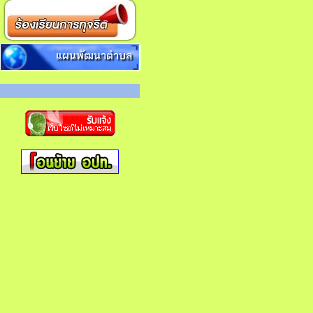
แผนพัฒนาตำบล