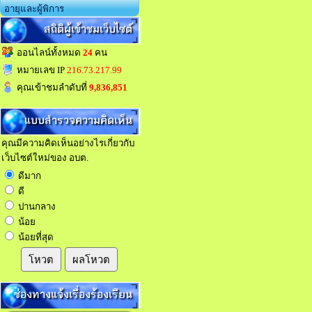
อายุและผู้พิการ
สถิติผู้เข้าชมเว็บไซต์
ออนไลน์ทั้งหมด
24
คน
หมายเลข IP
216.73.217.99
คุณเข้าชมลำดับที่
9,836,851
แบบสำรวจความคิดเห็น
คุณมีความคิดเห็นอย่างไรเกี่ยวกับ
เว็บไซต์ใหม่ของ อบต.
ดีมาก
ดี
ปานกลาง
น้อย
น้อยที่สุด
โหวต
ผลโหวต
ช่องทางแจ้งเรื่องร้องเรียน