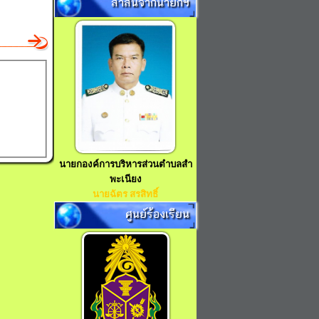
สาส์นจากนายกฯ
นายกองค์การบริหารส่วนตำบลสำ
พะเนียง
นายฉัตร สรสิทธิ์
ศูนย์ร้องเรียน