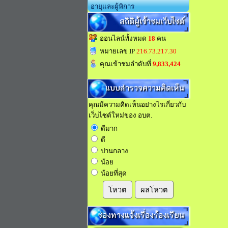
อายุและผู้พิการ
สถิติผู้เข้าชมเว็บไซต์
ออนไลน์ทั้งหมด
18
คน
หมายเลข IP
216.73.217.30
คุณเข้าชมลำดับที่
9,833,424
แบบสำรวจความคิดเห็น
คุณมีความคิดเห็นอย่างไรเกี่ยวกับ
เว็บไซต์ใหม่ของ อบต.
ดีมาก
ดี
ปานกลาง
น้อย
น้อยที่สุด
โหวต
ผลโหวต
ช่องทางแจ้งเรื่องร้องเรียน