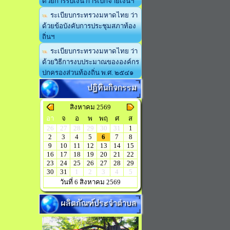
ด้วยการรับเงิน การเบิกจ่ายเงินฯ
ระเบียบกระทรวงมหาดไทย ว่า
ด้วยข้อบังคับการประชุมสภาท้อง
ถิ่นฯ
ระเบียบกระทรวงมหาดไทย ว่า
ด้วยวิธีการงบประมาณขององค์กร
ปกครองส่วนท้องถิ่น พ.ศ. ๒๕๔๑
ปฏิทินกิจกรรม
สิงหาคม 2569
อา
จ
อ
พ
พฤ
ศ
ส
26
27
28
29
30
31
1
2
3
4
5
6
7
8
9
10
11
12
13
14
15
16
17
18
19
20
21
22
23
24
25
26
27
28
29
30
31
1
2
3
4
5
วันที่ 6 สิงหาคม 2569
ผลิตภัณฑ์ประจำตำบล