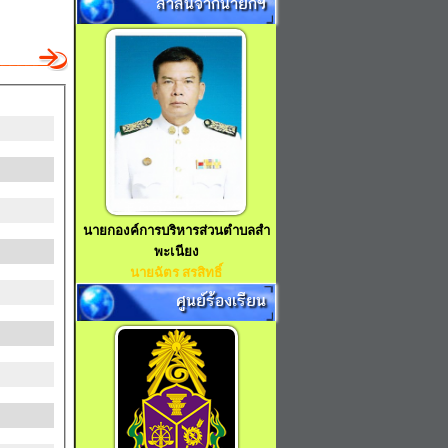
สาส์นจากนายกฯ
นายกองค์การบริหารส่วนตำบลสำ
พะเนียง
นายฉัตร สรสิทธิ์
ศูนย์ร้องเรียน