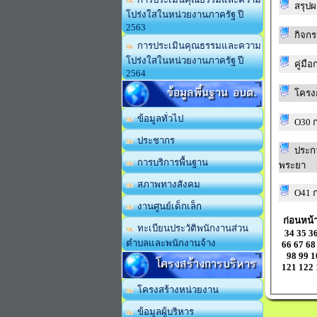
โปร่งใสในหน่วยงานภาครัฐ ปี
2563
กิจกร
การประเมินคุณธรรมและความ
โปร่งใสในหน่วยงานภาครัฐ ปี
คู่มื
2564
ข้อมูลพื้นฐาน อบต.
โครงก
ข้อมูลทั่วไป
O30 ก
ประชากร
ประก
การบริการพื้นฐาน
พระยา
สภาพทางสังคม
O41 ก
งานศูนย์เด็กเล็ก
ก่อนหน้
ทะเบียนประวัติพนักงานส่วน
34
35
3
ตำบลและพนักงานจ้าง
66
67
68
98
99
1
โครงสร้างการบริหาร
121
122
โครงสร้างหน่วยงาน
ข้อมูลผู้บริหาร