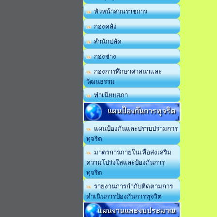
หัวหน้าส่วนราชการ
กองคลัง
สำนักปลัด
กองช่าง
กองการศึกษาศาสนาและ
วัฒนธรรม
ทำเนียบสภา
แผนป้องกันการทุจริต
แผนป้องกันและปราบปรามการ
ทุจริต
มาตรการภายในเพื่อส่งเสริม
ความโปร่งใสและป้องกันการ
ทุจริต
รายงานการกำกับติดตามการ
ดำเนินการป้องกันการทุจริต
แผนงานและงบประมาณ