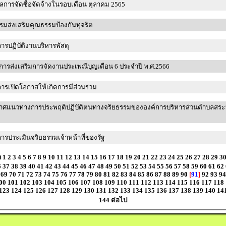
สรุปผลการจัดซื้อจัดจ้างในรอบเดือน ตุลาคม 2565
รมส่งเสริมคุณธรรมป้องกันทุจริต
อการปฏิบัติงานบริหารพัสดุ
ารส่งเสริมการจัดงานประเพณีบุญเดือน 6 ประจำปี พ.ศ.2566
ารเปิดโอกาสให้เกิดการมีส่วนร่วม
าศแนวทางการประพฤติปฏิบัติตนทางจริยธรรมขององค์การบริหารส่วนตำบลสระ
ารประเมินจริยธรรมเจ้าหน้าที่ของรัฐ
า
1
2
3
4
5
6
7
8
9
10
11
12
13
14
15
16
17
18
19
20
21
22
23
24
25
26
27
28
29
3
6
37
38
39
40
41
42
43
44
45
46
47
48
49
50
51
52
53
54
55
56
57
58
59
60
61
62
69
70
71
72
73
74
75
76
77
78
79
80
81
82
83
84
85
86
87
88
89
90
[
91
]
92
93
94
00
101
102
103
104
105
106
107
108
109
110
111
112
113
114
115
116
117
118
123
124
125
126
127
128
129
130
131
132
133
134
135
136
137
138
139
140
14
144
ต่อไป