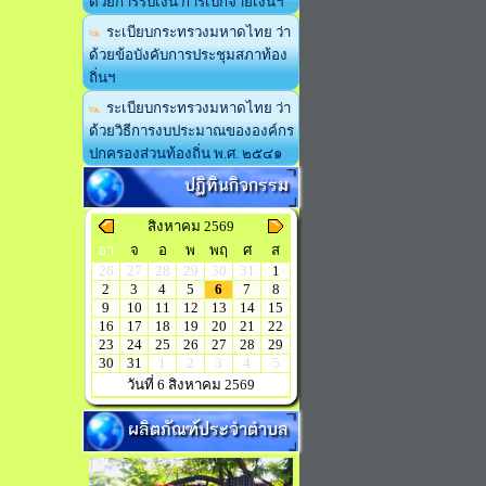
ด้วยการรับเงิน การเบิกจ่ายเงินฯ
ระเบียบกระทรวงมหาดไทย ว่า
ด้วยข้อบังคับการประชุมสภาท้อง
ถิ่นฯ
ระเบียบกระทรวงมหาดไทย ว่า
ด้วยวิธีการงบประมาณขององค์กร
ปกครองส่วนท้องถิ่น พ.ศ. ๒๕๔๑
ปฏิทินกิจกรรม
สิงหาคม 2569
อา
จ
อ
พ
พฤ
ศ
ส
26
27
28
29
30
31
1
2
3
4
5
6
7
8
9
10
11
12
13
14
15
16
17
18
19
20
21
22
23
24
25
26
27
28
29
30
31
1
2
3
4
5
วันที่ 6 สิงหาคม 2569
ผลิตภัณฑ์ประจำตำบล