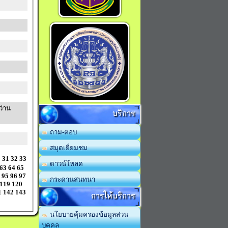
ว่าน
บริการ
ถาม-ตอบ
สมุดเยี่ยมชม
0
31
32
33
ดาวน์โหลด
63
64
65
95
96
97
กระดานสนทนา
119
120
1
142
143
การให้บริการ
นโยบายคุ้มครองข้อมูลส่วน
บุคคล