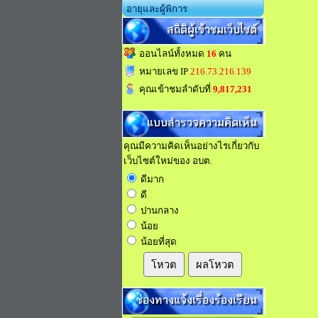
อายุและผู้พิการ
สถิติผู้เข้าชมเว็บไซต์
ออนไลน์ทั้งหมด
16
คน
หมายเลข IP
216.73.216.139
คุณเข้าชมลำดับที่
9,817,231
แบบสำรวจความคิดเห็น
คุณมีความคิดเห็นอย่างไรเกี่ยวกับ
เว็บไซต์ใหม่ของ อบต.
ดีมาก
ดี
ปานกลาง
น้อย
น้อยที่สุด
โหวต
ผลโหวต
ช่องทางแจ้งเรื่องร้องเรียน