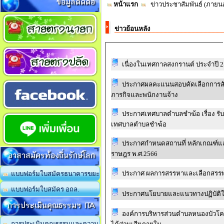
ข้อมูลติดต่อ
หน้าแรก
ข่าวประชาสัมพันธ์ (ภาย
ข่าวย้อนหลัง
เนื่องในเทศกาลสงกรานต์ ประจำปี 
ประกาศผลคะแนนสอบคัดเลือกการสัมภ
ภารกิจและพนักงานจ้าง
ประกาศเทศบาลตำบลชำฆ้อ เรื่อง รั
เทศบาลตำบลชำฆ้อ
ประกาศกำหนดสถานที่ หลักเกณฑ์และว
อาสาสมัครท้องถิ่นรักษ์โลก
ราษฎร พ.ศ.2566
ประกาศ ผลการสรรหาและเลือกสรรพนั
แบบฟอร์มใบสมัครธนาคารขยะ
แบบฟอร์มใบสมัคร อถล.
ประกาศนโยบายและแนวทางปฏิบัติใน
การประเมินคุณธรรมฯ ITA
องค์การบริหารส่วนตำบลหนองบัวโคก 
การประเมินคุณธรรมและความ