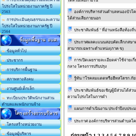
ได้ส่วนเสียภายใน
โปร่งใสในหน่วยงานภาครัฐ ปี
องค์การบริหารส่วนตำบลหนองบัวโคก 
2563
ได้ส่วนเสียภายนอก
การประเมินคุณธรรมและความ
โปร่งใสในหน่วยงานภาครัฐ ปี
ประชาสัมพันธ์ " ที่อ่านหนังสือท้องถิ่
2564
ข้อมูลพื้นฐาน อบต.
ประกาศผลคะแนนสอบคัดเลืกภสษาคว
สามารถเฉพราะตำแหน่ง(ภาค ข)
ข้อมูลทั่วไป
การเปิดเผยรายละเอียดค่าใช้จ่ายเก
ประชากร
กลาง โครงการปรับปรุง
การบริการพื้นฐาน
รู้ทัน !!โรคลมแดดหรือฮีทสโตรก ภัยห
สภาพทางสังคม
งานศูนย์เด็กเล็ก
ประชาสัมพันธ์ขอเชิญผู้มีส่วนได้ส่วนเสียภายนอก (EIT) ทำแบบสอ
ความโปร่งใสในการดำ
ทะเบียนประวัติพนักงานส่วน
ตำบลและพนักงานจ้าง
แผนการดำเนินงาน ประจำปีงบประมาณ2
โครงสร้างการบริหาร
ประกาศ องค์การบริหารส่วนตำบลโ
โครงสร้างหน่วยงาน
ข้อมูลผู้บริหาร
ก่อนหน้า
1
2
3
4
5
6
7
8
9
1