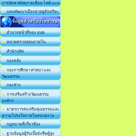
การจัดหาพัสดุรายเดือน ไฟล์ excle
แผนพัฒนาเมืองน่าอยู่อัจฉริยะ
ข้อมูลสำหรับประชาชน
อำนาจหน้าที่ของ อบต
หน่วยตรวจสอบภายใน
สำนักปลัด
กองคลัง
กองการศึกษา ศาสนา และ
วัฒนธรรม
กองช่าง
การเสริมสร้างวัฒนธรรม
องค์กร
มาตรการส่งเสริมคุณธรรมและ
ความโปร่งใสภายในหน่วยงาน
กฎหมายที่เกี่ยวข้อง
ฐานข้อมูลผู้รับเบี้ยยังชีพผู้สูง