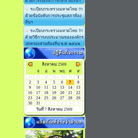
ด้วยการรับเงิน การเบิกจ่ายเงินฯ
ระเบียบกระทรวงมหาดไทย ว่า
ด้วยข้อบังคับการประชุมสภาท้อง
ถิ่นฯ
ระเบียบกระทรวงมหาดไทย ว่า
ด้วยวิธีการงบประมาณขององค์กร
ปกครองส่วนท้องถิ่น พ.ศ. ๒๕๔๑
ปฏิทินกิจกรรม
สิงหาคม 2569
อา
จ
อ
พ
พฤ
ศ
ส
26
27
28
29
30
31
1
2
3
4
5
6
7
8
9
10
11
12
13
14
15
16
17
18
19
20
21
22
23
24
25
26
27
28
29
30
31
1
2
3
4
5
วันที่ 7 สิงหาคม 2569
ผลิตภัณฑ์ประจำตำบล