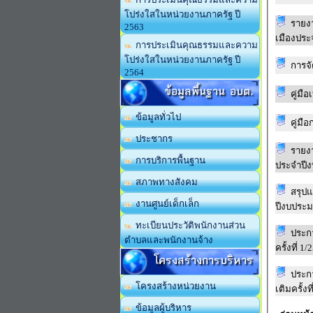
โปร่งใสในหน่วยงานภาครัฐ ปี
รายง
2563
เมืองประ
การประเมินคุณธรรมและความ
โปร่งใสในหน่วยงานภาครัฐ ปี
การจั
2564
ข้อมูลพื้นฐาน อบต.
คู่มือ
ข้อมูลทั่วไป
คู่มือ
ประชากร
รายง
การบริการพื้นฐาน
ประจำปี
สภาพทางสังคม
สรุป
งานศูนย์เด็กเล็ก
ปีงบประ
ทะเบียนประวัติพนักงานส่วน
ประก
ตำบลและพนักงานจ้าง
ครั้งที่ 1
โครงสร้างการบริหาร
ประก
โครงสร้างหน่วยงาน
เติมครั้งท
ข้อมูลผู้บริหาร