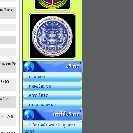
ำบลโนน
านภาครัฐ
บริการ
ถาม-ตอบ
ประจำ
สมุดเยี่ยมชม
ดาวน์โหลด
แก้ไข
กระดานสนทนา
การให้บริการ
70 เพิ่ม
นโยบายคุ้มครองข้อมูลส่วน
บุคคล