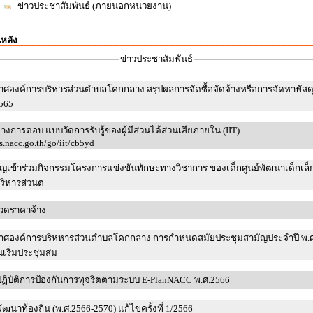
ข่าวประชาสัมพันธ์ (ภายนอกหน่วยงาน)
นหลัง
ข่าวประชาสัมพันธ์
าศองค์การบริหารส่วนตำบลโคกกลาง สรุปผลการจัดซื้อจัดจ้างหรือการจัดหาพัสด
565
างการตอบ แบบวัดการรับรู้ของผู้มีส่วนได้ส่วนเสียภายใน (IIT)
as.nacc.go.th/go/iit/cb5yd
ญเข้าร่วมกิจกรรมโครงการแข่งขันทักษะทางวิชาการ ของเด็กศูนย์พัฒนาเด็กเล็ก
ริหารส่วนต
วดราคาจ้าง
าศองค์การบริหหารส่วนตำบลโคกกลาง การกำหนดสมัยประชุมสามัญประจำปี พ.ศ.25
เริ่มประชุมสม
ฏิบัติการป้องกันการทุจริตตามระบบ E-PlanNACC พ.ศ.2566
ฒนาท้องถิ่น (พ.ศ.2566-2570) แก้ไขครั้งที่ 1/2566