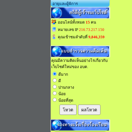
อายุและผู้พิการ
สถิติผู้เข้าชมเว็บไซต์
ออนไลน์ทั้งหมด
15
คน
หมายเลข IP
216.73.217.150
คุณเข้าชมลำดับที่
9,846,359
แบบสำรวจความคิดเห็น
คุณมีความคิดเห็นอย่างไรเกี่ยวกับ
เว็บไซต์ใหม่ของ อบต.
ดีมาก
ดี
ปานกลาง
น้อย
น้อยที่สุด
โหวต
ผลโหวต
ช่องทางแจ้งเรื่องร้องเรียน