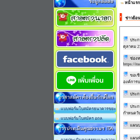
ข้อมูลติดต่อ
หน้าแรก
ข่าวย้อ
ประก
ตุลาคม 2
ช่องท
https://it
ขอเชิ
องค์การบ
ประก
อาสาสมัครท้องถิ่นรักษ์โลก
ประก
แบบฟอร์มใบสมัครธนาคารขยะ
กำหนดวัน
แบบฟอร์มใบสมัคร อถล.
แผนป
การประเมินคุณธรรมฯ ITA
แผนพั
การประเมินคุณธรรมและความ