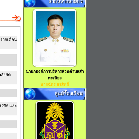
สาส์นจากนายกฯ
ุรายเดือน
นายกองค์การบริหารส่วนตำบลสำ
สังกัด
พะเนียง
นายฉัตร สรสิทธิ์
ศูนย์ร้องเรียน
6 และ