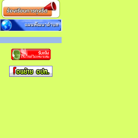
แผนพัฒนาตำบล