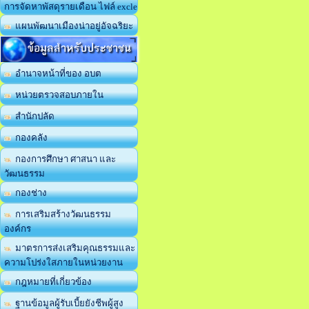
การจัดหาพัสดุรายเดือน ไฟล์ excle
แผนพัฒนาเมืองน่าอยู่อัจฉริยะ
ข้อมูลสำหรับประชาชน
อำนาจหน้าที่ของ อบต
หน่วยตรวจสอบภายใน
สำนักปลัด
กองคลัง
กองการศึกษา ศาสนา และ
วัฒนธรรม
กองช่าง
การเสริมสร้างวัฒนธรรม
องค์กร
มาตรการส่งเสริมคุณธรรมและ
ความโปร่งใสภายในหน่วยงาน
กฎหมายที่เกี่ยวข้อง
ฐานข้อมูลผู้รับเบี้ยยังชีพผู้สูง