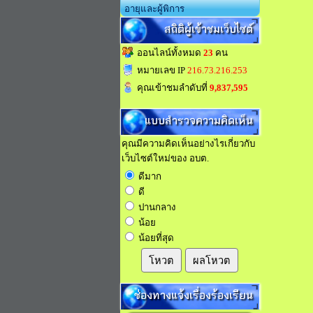
อายุและผู้พิการ
สถิติผู้เข้าชมเว็บไซต์
ออนไลน์ทั้งหมด
23
คน
หมายเลข IP
216.73.216.253
คุณเข้าชมลำดับที่
9,837,595
แบบสำรวจความคิดเห็น
คุณมีความคิดเห็นอย่างไรเกี่ยวกับ
เว็บไซต์ใหม่ของ อบต.
ดีมาก
ดี
ปานกลาง
น้อย
น้อยที่สุด
โหวต
ผลโหวต
ช่องทางแจ้งเรื่องร้องเรียน