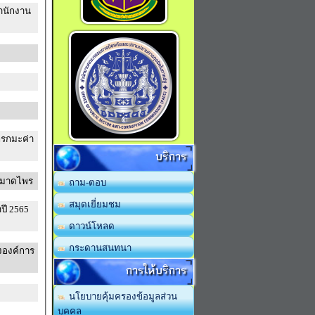
สำนักงาน
บริการ
ขมาดไพร
ถาม-ตอบ
สมุดเยี่ยมชม
ปี 2565
ดาวน์โหลด
กระดานสนทนา
งองค์การ
การให้บริการ
นโยบายคุ้มครองข้อมูลส่วน
บุคคล