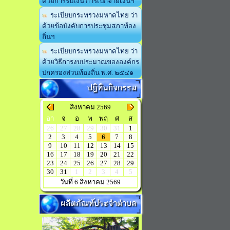
ด้วยการรับเงิน การเบิกจ่ายเงินฯ
ระเบียบกระทรวงมหาดไทย ว่า
ด้วยข้อบังคับการประชุมสภาท้อง
ถิ่นฯ
ระเบียบกระทรวงมหาดไทย ว่า
ด้วยวิธีการงบประมาณขององค์กร
ปกครองส่วนท้องถิ่น พ.ศ. ๒๕๔๑
ปฏิทินกิจกรรม
สิงหาคม 2569
อา
จ
อ
พ
พฤ
ศ
ส
26
27
28
29
30
31
1
2
3
4
5
6
7
8
9
10
11
12
13
14
15
16
17
18
19
20
21
22
23
24
25
26
27
28
29
30
31
1
2
3
4
5
วันที่ 6 สิงหาคม 2569
ผลิตภัณฑ์ประจำตำบล