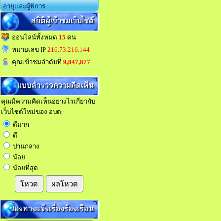
อายุและผู้พิการ
สถิติผู้เข้าชมเว็บไซต์
ออนไลน์ทั้งหมด
15
คน
หมายเลข IP
216.73.216.144
คุณเข้าชมลำดับที่
9,847,877
แบบสำรวจความคิดเห็น
คุณมีความคิดเห็นอย่างไรเกี่ยวกับ
เว็บไซต์ใหม่ของ อบต.
ดีมาก
ดี
ปานกลาง
น้อย
น้อยที่สุด
โหวต
ผลโหวต
ช่องทางแจ้งเรื่องร้องเรียน