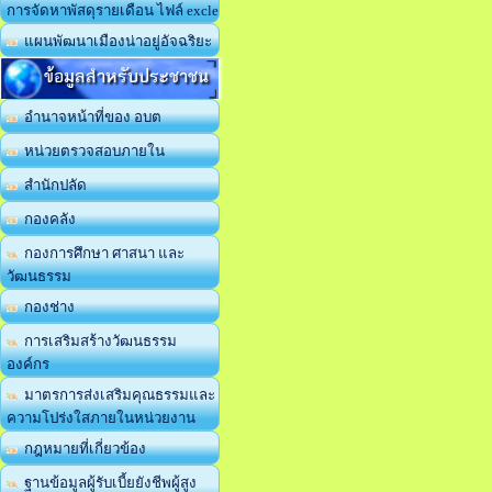
การจัดหาพัสดุรายเดือน ไฟล์ excle
แผนพัฒนาเมืองน่าอยู่อัจฉริยะ
ข้อมูลสำหรับประชาชน
อำนาจหน้าที่ของ อบต
หน่วยตรวจสอบภายใน
สำนักปลัด
กองคลัง
กองการศึกษา ศาสนา และ
วัฒนธรรม
กองช่าง
การเสริมสร้างวัฒนธรรม
องค์กร
มาตรการส่งเสริมคุณธรรมและ
ความโปร่งใสภายในหน่วยงาน
กฎหมายที่เกี่ยวข้อง
ฐานข้อมูลผู้รับเบี้ยยังชีพผู้สูง