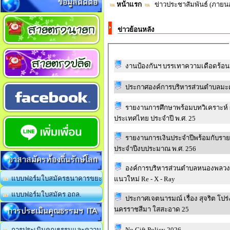
ข้อมูลติดต่อ
หน้าแรก
ข่าวประชาสัมพันธ์ (ภาย
ข่าวย้อนหลัง
งานป้องกันฯ บรรเทาความเดือดร้อ
รายงานการศึกษาพร้อมบทวิเคราะห์ 
ประเทศไทย ประจำปี พ.ศ. 25
รายงานการเงินประจำปีพร้อมกับร
ประจำปีงบประมาณ พ.ศ. 256
อาสาสมัครท้องถิ่นรักษ์โลก
องค์การบริหารส่วนตำบลหนองพลวง ปร
แบบฟอร์มใบสมัครธนาคารขยะ
แนวใหม่ Re - X - Ray
แบบฟอร์มใบสมัคร อถล.
ประกาศเจตนารมณ์ เรื่อง สุจริต โปร
การประเมินคุณธรรมฯ ITA
นครราชสีมา ใสสะอาด 25
No Gift Policy 2026.
การประเมินคุณธรรมและความ