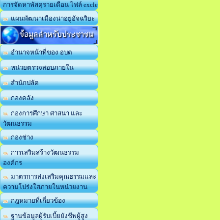
การจัดหาพัสดุรายเดือน ไฟล์ excle
แผนพัฒนาเมืองน่าอยู่อัจฉริยะ
ข้อมูลสำหรับประชาชน
อำนาจหน้าที่ของ อบต
หน่วยตรวจสอบภายใน
สำนักปลัด
กองคลัง
กองการศึกษา ศาสนา และ
วัฒนธรรม
กองช่าง
การเสริมสร้างวัฒนธรรม
องค์กร
มาตรการส่งเสริมคุณธรรมและ
ความโปร่งใสภายในหน่วยงาน
กฎหมายที่เกี่ยวข้อง
ฐานข้อมูลผู้รับเบี้ยยังชีพผู้สูง