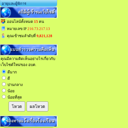
อายุและผู้พิการ
สถิติผู้เข้าชมเว็บไซต์
ออนไลน์ทั้งหมด
15
คน
หมายเลข IP
216.73.217.13
คุณเข้าชมลำดับที่
9,821,128
แบบสำรวจความคิดเห็น
คุณมีความคิดเห็นอย่างไรเกี่ยวกับ
เว็บไซต์ใหม่ของ อบต.
ดีมาก
ดี
ปานกลาง
น้อย
น้อยที่สุด
โหวต
ผลโหวต
ช่องทางแจ้งเรื่องร้องเรียน